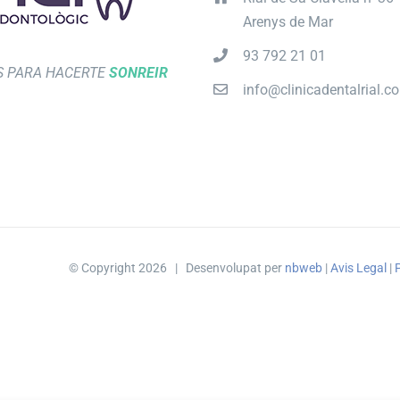
Arenys de Mar
93 792 21 01
 PARA HACERTE
SONREIR
info@clinicadentalrial.c
© Copyright
2026 | Desenvolupat per
nbweb
|
Avis Legal
|
P