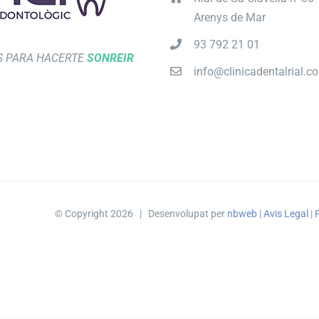
Arenys de Mar
93 792 21 01
 PARA HACERTE
SONREIR
info@clinicadentalrial.c
© Copyright
2026 | Desenvolupat per
nbweb
|
Avis Legal
|
P