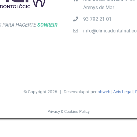
Arenys de Mar
93 792 21 01
 PARA HACERTE
SONREIR
info@clinicadentalrial.c
© Copyright
2026 | Desenvolupat per
nbweb
|
Avis Legal
|
P
Privacy & Cookies Policy